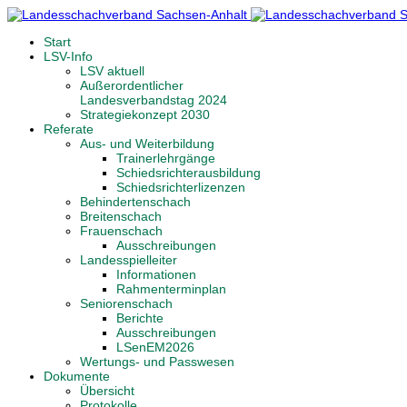
Start
LSV-Info
LSV aktuell
Außerordentlicher
Landesverbandstag 2024
Strategiekonzept 2030
Referate
Aus- und Weiterbildung
Trainerlehrgänge
Schiedsrichterausbildung
Schiedsrichterlizenzen
Behindertenschach
Breitenschach
Frauenschach
Ausschreibungen
Landesspielleiter
Informationen
Rahmenterminplan
Seniorenschach
Berichte
Ausschreibungen
LSenEM2026
Wertungs- und Passwesen
Dokumente
Übersicht
Protokolle