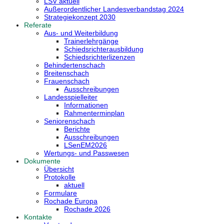
LSV aktuell
Außerordentlicher Landesverbandstag 2024
Strategiekonzept 2030
Referate
Aus- und Weiterbildung
Trainerlehrgänge
Schiedsrichterausbildung
Schiedsrichterlizenzen
Behindertenschach
Breitenschach
Frauenschach
Ausschreibungen
Landesspielleiter
Informationen
Rahmenterminplan
Seniorenschach
Berichte
Ausschreibungen
LSenEM2026
Wertungs- und Passwesen
Dokumente
Übersicht
Protokolle
aktuell
Formulare
Rochade Europa
Rochade 2026
Kontakte