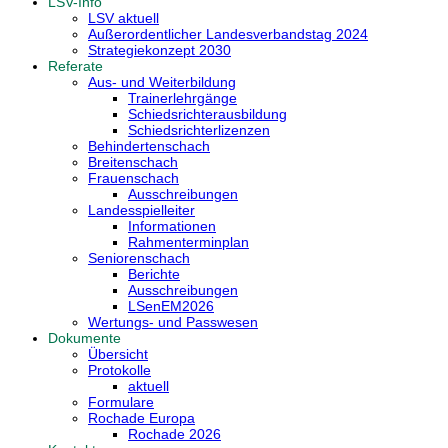
LSV-Info
LSV aktuell
Außerordentlicher Landesverbandstag 2024
Strategiekonzept 2030
Referate
Aus- und Weiterbildung
Trainerlehrgänge
Schiedsrichterausbildung
Schiedsrichterlizenzen
Behindertenschach
Breitenschach
Frauenschach
Ausschreibungen
Landesspielleiter
Informationen
Rahmenterminplan
Seniorenschach
Berichte
Ausschreibungen
LSenEM2026
Wertungs- und Passwesen
Dokumente
Übersicht
Protokolle
aktuell
Formulare
Rochade Europa
Rochade 2026