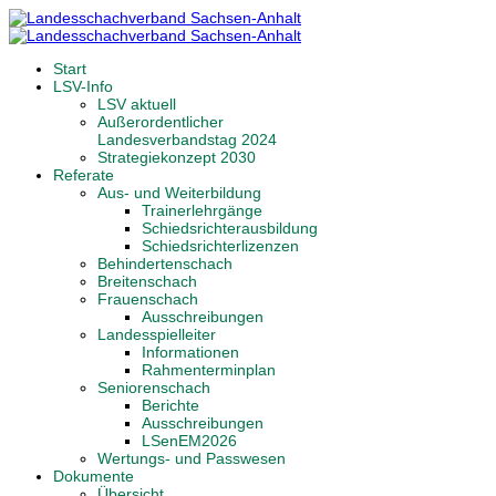
Start
LSV-Info
LSV aktuell
Außerordentlicher
Landesverbandstag 2024
Strategiekonzept 2030
Referate
Aus- und Weiterbildung
Trainerlehrgänge
Schiedsrichterausbildung
Schiedsrichterlizenzen
Behindertenschach
Breitenschach
Frauenschach
Ausschreibungen
Landesspielleiter
Informationen
Rahmenterminplan
Seniorenschach
Berichte
Ausschreibungen
LSenEM2026
Wertungs- und Passwesen
Dokumente
Übersicht