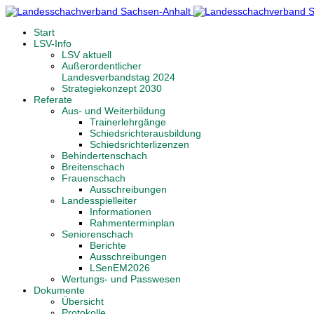
Start
LSV-Info
LSV aktuell
Außerordentlicher
Landesverbandstag 2024
Strategiekonzept 2030
Referate
Aus- und Weiterbildung
Trainerlehrgänge
Schiedsrichterausbildung
Schiedsrichterlizenzen
Behindertenschach
Breitenschach
Frauenschach
Ausschreibungen
Landesspielleiter
Informationen
Rahmenterminplan
Seniorenschach
Berichte
Ausschreibungen
LSenEM2026
Wertungs- und Passwesen
Dokumente
Übersicht
Protokolle