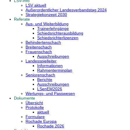
LSV-Info
LSV aktuell
Außerordentlicher Landesverbandstag 2024
Strategiekonzept 2030
Referate
Aus- und Weiterbildung
Trainerlehrgänge
Schiedsrichterausbildung
Schiedsrichterlizenzen
Behindertenschach
Breitenschach
Frauenschach
Ausschreibungen
Landesspielleiter
Informationen
Rahmenterminplan
Seniorenschach
Berichte
Ausschreibungen
LSenEM2026
Wertungs- und Passwesen
Dokumente
Übersicht
Protokolle
aktuell
Formulare
Rochade Europa
Rochade 2026