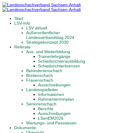
Start
LSV-Info
LSV aktuell
Außerordentlicher
Landesverbandstag 2024
Strategiekonzept 2030
Referate
Aus- und Weiterbildung
Trainerlehrgänge
Schiedsrichterausbildung
Schiedsrichterlizenzen
Behindertenschach
Breitenschach
Frauenschach
Ausschreibungen
Landesspielleiter
Informationen
Rahmenterminplan
Seniorenschach
Berichte
Ausschreibungen
LSenEM2026
Wertungs- und Passwesen
Dokumente
Übersicht