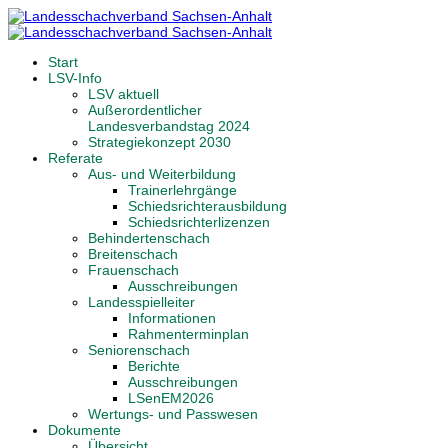
Start
LSV-Info
LSV aktuell
Außerordentlicher
Landesverbandstag 2024
Strategiekonzept 2030
Referate
Aus- und Weiterbildung
Trainerlehrgänge
Schiedsrichterausbildung
Schiedsrichterlizenzen
Behindertenschach
Breitenschach
Frauenschach
Ausschreibungen
Landesspielleiter
Informationen
Rahmenterminplan
Seniorenschach
Berichte
Ausschreibungen
LSenEM2026
Wertungs- und Passwesen
Dokumente
Übersicht