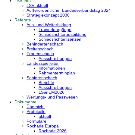
LSV-Info
LSV aktuell
Außerordentlicher Landesverbandstag 2024
Strategiekonzept 2030
Referate
Aus- und Weiterbildung
Trainerlehrgänge
Schiedsrichterausbildung
Schiedsrichterlizenzen
Behindertenschach
Breitenschach
Frauenschach
Ausschreibungen
Landesspielleiter
Informationen
Rahmenterminplan
Seniorenschach
Berichte
Ausschreibungen
LSenEM2026
Wertungs- und Passwesen
Dokumente
Übersicht
Protokolle
aktuell
Formulare
Rochade Europa
Rochade 2026