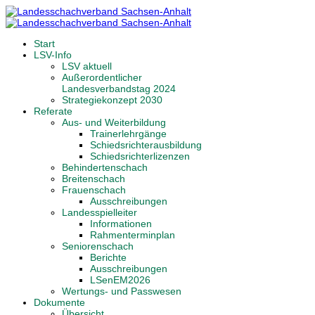
Start
LSV-Info
LSV aktuell
Außerordentlicher
Landesverbandstag 2024
Strategiekonzept 2030
Referate
Aus- und Weiterbildung
Trainerlehrgänge
Schiedsrichterausbildung
Schiedsrichterlizenzen
Behindertenschach
Breitenschach
Frauenschach
Ausschreibungen
Landesspielleiter
Informationen
Rahmenterminplan
Seniorenschach
Berichte
Ausschreibungen
LSenEM2026
Wertungs- und Passwesen
Dokumente
Übersicht