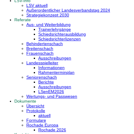
LSV-Info
LSV aktuell
Außerordentlicher Landesverbandstag 2024
Strategiekonzept 2030
Referate
Aus- und Weiterbildung
Trainerlehrgänge
Schiedsrichterausbildung
Schiedsrichterlizenzen
Behindertenschach
Breitenschach
Frauenschach
Ausschreibungen
Landesspielleiter
Informationen
Rahmenterminplan
Seniorenschach
Berichte
Ausschreibungen
LSenEM2026
Wertungs- und Passwesen
Dokumente
Übersicht
Protokolle
aktuell
Formulare
Rochade Europa
Rochade 2026