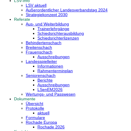
LSV-Info
LSV aktuell
Außerordentlicher Landesverbandstag 2024
Strategiekonzept 2030
Referate
Aus- und Weiterbildung
Trainerlehrgänge
Schiedsrichterausbildung
Schiedsrichterlizenzen
Behindertenschach
Breitenschach
Frauenschach
Ausschreibungen
Landesspielleiter
Informationen
Rahmenterminplan
Seniorenschach
Berichte
Ausschreibungen
LSenEM2026
Wertungs- und Passwesen
Dokumente
Übersicht
Protokolle
aktuell
Formulare
Rochade Europa
Rochade 2026