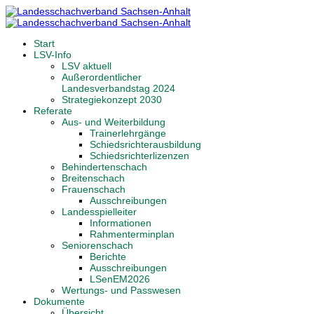
Start
LSV-Info
LSV aktuell
Außerordentlicher
Landesverbandstag 2024
Strategiekonzept 2030
Referate
Aus- und Weiterbildung
Trainerlehrgänge
Schiedsrichterausbildung
Schiedsrichterlizenzen
Behindertenschach
Breitenschach
Frauenschach
Ausschreibungen
Landesspielleiter
Informationen
Rahmenterminplan
Seniorenschach
Berichte
Ausschreibungen
LSenEM2026
Wertungs- und Passwesen
Dokumente
Übersicht