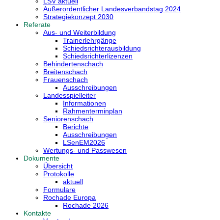
LSV aktuell
Außerordentlicher Landesverbandstag 2024
Strategiekonzept 2030
Referate
Aus- und Weiterbildung
Trainerlehrgänge
Schiedsrichterausbildung
Schiedsrichterlizenzen
Behindertenschach
Breitenschach
Frauenschach
Ausschreibungen
Landesspielleiter
Informationen
Rahmenterminplan
Seniorenschach
Berichte
Ausschreibungen
LSenEM2026
Wertungs- und Passwesen
Dokumente
Übersicht
Protokolle
aktuell
Formulare
Rochade Europa
Rochade 2026
Kontakte