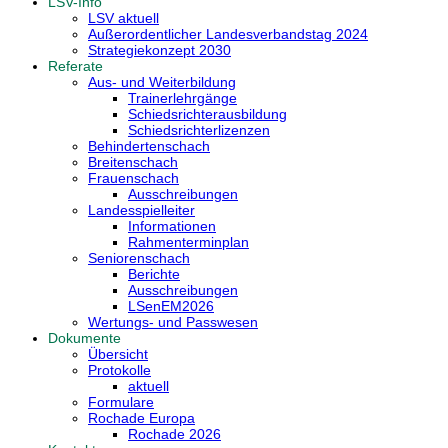
LSV-Info
LSV aktuell
Außerordentlicher Landesverbandstag 2024
Strategiekonzept 2030
Referate
Aus- und Weiterbildung
Trainerlehrgänge
Schiedsrichterausbildung
Schiedsrichterlizenzen
Behindertenschach
Breitenschach
Frauenschach
Ausschreibungen
Landesspielleiter
Informationen
Rahmenterminplan
Seniorenschach
Berichte
Ausschreibungen
LSenEM2026
Wertungs- und Passwesen
Dokumente
Übersicht
Protokolle
aktuell
Formulare
Rochade Europa
Rochade 2026