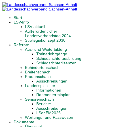
Start
LSV-Info
LSV aktuell
Außerordentlicher
Landesverbandstag 2024
Strategiekonzept 2030
Referate
Aus- und Weiterbildung
Trainerlehrgänge
Schiedsrichterausbildung
Schiedsrichterlizenzen
Behindertenschach
Breitenschach
Frauenschach
Ausschreibungen
Landesspielleiter
Informationen
Rahmenterminplan
Seniorenschach
Berichte
Ausschreibungen
LSenEM2026
Wertungs- und Passwesen
Dokumente
Übersicht