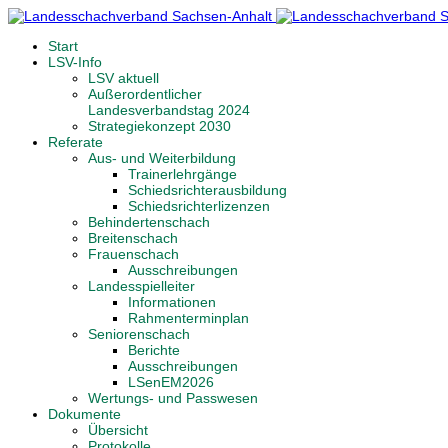
Start
LSV-Info
LSV aktuell
Außerordentlicher
Landesverbandstag 2024
Strategiekonzept 2030
Referate
Aus- und Weiterbildung
Trainerlehrgänge
Schiedsrichterausbildung
Schiedsrichterlizenzen
Behindertenschach
Breitenschach
Frauenschach
Ausschreibungen
Landesspielleiter
Informationen
Rahmenterminplan
Seniorenschach
Berichte
Ausschreibungen
LSenEM2026
Wertungs- und Passwesen
Dokumente
Übersicht
Protokolle