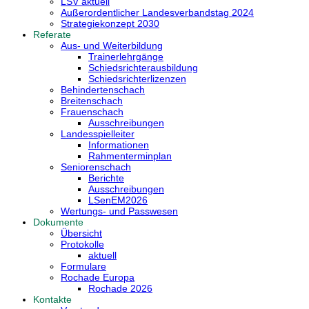
LSV aktuell
Außerordentlicher Landesverbandstag 2024
Strategiekonzept 2030
Referate
Aus- und Weiterbildung
Trainerlehrgänge
Schiedsrichterausbildung
Schiedsrichterlizenzen
Behindertenschach
Breitenschach
Frauenschach
Ausschreibungen
Landesspielleiter
Informationen
Rahmenterminplan
Seniorenschach
Berichte
Ausschreibungen
LSenEM2026
Wertungs- und Passwesen
Dokumente
Übersicht
Protokolle
aktuell
Formulare
Rochade Europa
Rochade 2026
Kontakte