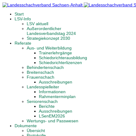
Start
LSV-Info
LSV aktuell
Außerordentlicher
Landesverbandstag 2024
Strategiekonzept 2030
Referate
Aus- und Weiterbildung
Trainerlehrgänge
Schiedsrichterausbildung
Schiedsrichterlizenzen
Behindertenschach
Breitenschach
Frauenschach
Ausschreibungen
Landesspielleiter
Informationen
Rahmenterminplan
Seniorenschach
Berichte
Ausschreibungen
LSenEM2026
Wertungs- und Passwesen
Dokumente
Übersicht
Protokolle