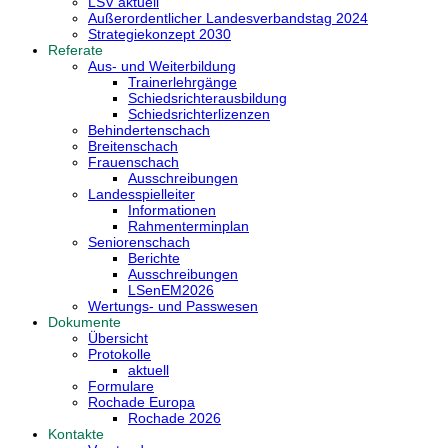
LSV aktuell
Außerordentlicher Landesverbandstag 2024
Strategiekonzept 2030
Referate
Aus- und Weiterbildung
Trainerlehrgänge
Schiedsrichterausbildung
Schiedsrichterlizenzen
Behindertenschach
Breitenschach
Frauenschach
Ausschreibungen
Landesspielleiter
Informationen
Rahmenterminplan
Seniorenschach
Berichte
Ausschreibungen
LSenEM2026
Wertungs- und Passwesen
Dokumente
Übersicht
Protokolle
aktuell
Formulare
Rochade Europa
Rochade 2026
Kontakte