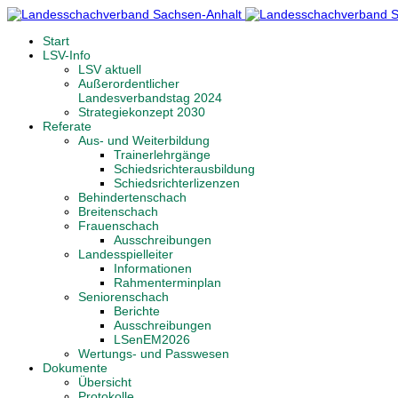
Start
LSV-Info
LSV aktuell
Außerordentlicher
Landesverbandstag 2024
Strategiekonzept 2030
Referate
Aus- und Weiterbildung
Trainerlehrgänge
Schiedsrichterausbildung
Schiedsrichterlizenzen
Behindertenschach
Breitenschach
Frauenschach
Ausschreibungen
Landesspielleiter
Informationen
Rahmenterminplan
Seniorenschach
Berichte
Ausschreibungen
LSenEM2026
Wertungs- und Passwesen
Dokumente
Übersicht
Protokolle