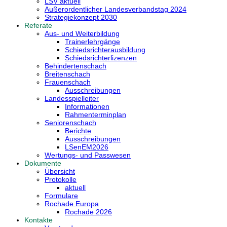
LSV aktuell
Außerordentlicher Landesverbandstag 2024
Strategiekonzept 2030
Referate
Aus- und Weiterbildung
Trainerlehrgänge
Schiedsrichterausbildung
Schiedsrichterlizenzen
Behindertenschach
Breitenschach
Frauenschach
Ausschreibungen
Landesspielleiter
Informationen
Rahmenterminplan
Seniorenschach
Berichte
Ausschreibungen
LSenEM2026
Wertungs- und Passwesen
Dokumente
Übersicht
Protokolle
aktuell
Formulare
Rochade Europa
Rochade 2026
Kontakte