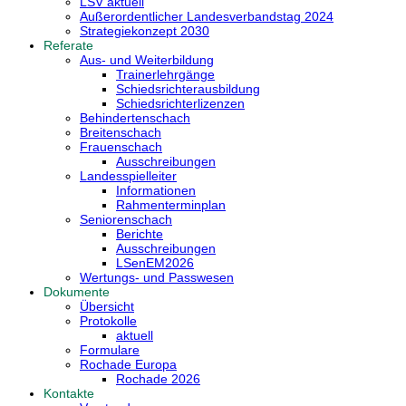
LSV aktuell
Außerordentlicher Landesverbandstag 2024
Strategiekonzept 2030
Referate
Aus- und Weiterbildung
Trainerlehrgänge
Schiedsrichterausbildung
Schiedsrichterlizenzen
Behindertenschach
Breitenschach
Frauenschach
Ausschreibungen
Landesspielleiter
Informationen
Rahmenterminplan
Seniorenschach
Berichte
Ausschreibungen
LSenEM2026
Wertungs- und Passwesen
Dokumente
Übersicht
Protokolle
aktuell
Formulare
Rochade Europa
Rochade 2026
Kontakte