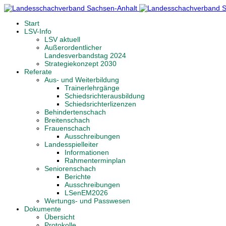
Start
LSV-Info
LSV aktuell
Außerordentlicher
Landesverbandstag 2024
Strategiekonzept 2030
Referate
Aus- und Weiterbildung
Trainerlehrgänge
Schiedsrichterausbildung
Schiedsrichterlizenzen
Behindertenschach
Breitenschach
Frauenschach
Ausschreibungen
Landesspielleiter
Informationen
Rahmenterminplan
Seniorenschach
Berichte
Ausschreibungen
LSenEM2026
Wertungs- und Passwesen
Dokumente
Übersicht
Protokolle