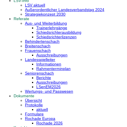
LSV-Info
LSV aktuell
Außerordentlicher Landesverbandstag 2024
Strategiekonzept 2030
Referate
Aus- und Weiterbildung
Trainerlehrgänge
Schiedsrichterausbildung
Schiedsrichterlizenzen
Behindertenschach
Breitenschach
Frauenschach
Ausschreibungen
Landesspielleiter
Informationen
Rahmenterminplan
Seniorenschach
Berichte
Ausschreibungen
LSenEM2026
Wertungs- und Passwesen
Dokumente
Übersicht
Protokolle
aktuell
Formulare
Rochade Europa
Rochade 2026