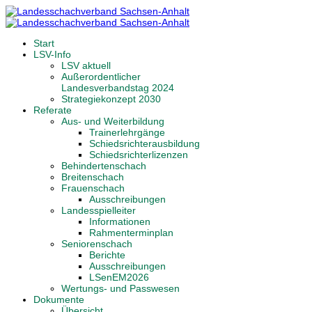
Start
LSV-Info
LSV aktuell
Außerordentlicher
Landesverbandstag 2024
Strategiekonzept 2030
Referate
Aus- und Weiterbildung
Trainerlehrgänge
Schiedsrichterausbildung
Schiedsrichterlizenzen
Behindertenschach
Breitenschach
Frauenschach
Ausschreibungen
Landesspielleiter
Informationen
Rahmenterminplan
Seniorenschach
Berichte
Ausschreibungen
LSenEM2026
Wertungs- und Passwesen
Dokumente
Übersicht