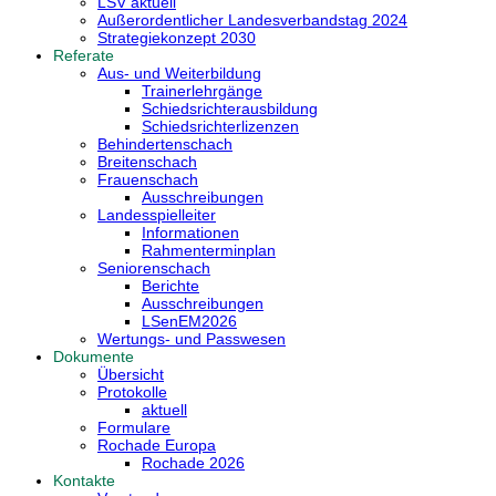
LSV aktuell
Außerordentlicher Landesverbandstag 2024
Strategiekonzept 2030
Referate
Aus- und Weiterbildung
Trainerlehrgänge
Schiedsrichterausbildung
Schiedsrichterlizenzen
Behindertenschach
Breitenschach
Frauenschach
Ausschreibungen
Landesspielleiter
Informationen
Rahmenterminplan
Seniorenschach
Berichte
Ausschreibungen
LSenEM2026
Wertungs- und Passwesen
Dokumente
Übersicht
Protokolle
aktuell
Formulare
Rochade Europa
Rochade 2026
Kontakte