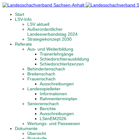
Start
LSV-Info
LSV aktuell
Außerordentlicher
Landesverbandstag 2024
Strategiekonzept 2030
Referate
Aus- und Weiterbildung
Trainerlehrgänge
Schiedsrichterausbildung
Schiedsrichterlizenzen
Behindertenschach
Breitenschach
Frauenschach
Ausschreibungen
Landesspielleiter
Informationen
Rahmenterminplan
Seniorenschach
Berichte
Ausschreibungen
LSenEM2026
Wertungs- und Passwesen
Dokumente
Übersicht
Protokolle