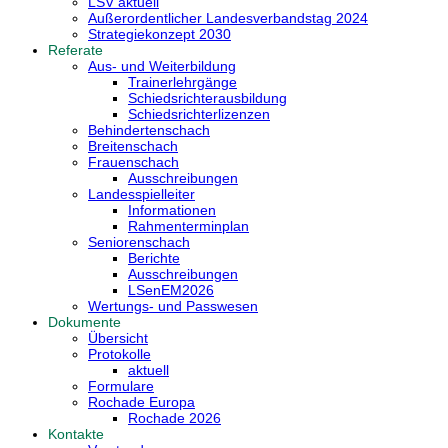
LSV aktuell
Außerordentlicher Landesverbandstag 2024
Strategiekonzept 2030
Referate
Aus- und Weiterbildung
Trainerlehrgänge
Schiedsrichterausbildung
Schiedsrichterlizenzen
Behindertenschach
Breitenschach
Frauenschach
Ausschreibungen
Landesspielleiter
Informationen
Rahmenterminplan
Seniorenschach
Berichte
Ausschreibungen
LSenEM2026
Wertungs- und Passwesen
Dokumente
Übersicht
Protokolle
aktuell
Formulare
Rochade Europa
Rochade 2026
Kontakte