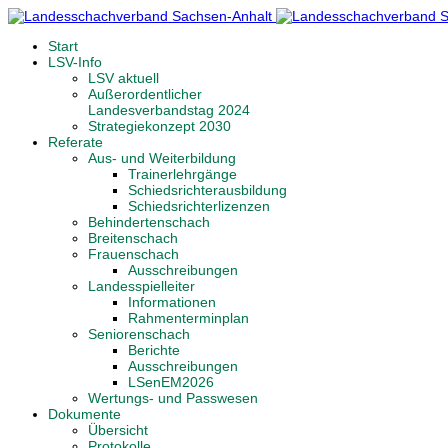
Start
LSV-Info
LSV aktuell
Außerordentlicher
Landesverbandstag 2024
Strategiekonzept 2030
Referate
Aus- und Weiterbildung
Trainerlehrgänge
Schiedsrichterausbildung
Schiedsrichterlizenzen
Behindertenschach
Breitenschach
Frauenschach
Ausschreibungen
Landesspielleiter
Informationen
Rahmenterminplan
Seniorenschach
Berichte
Ausschreibungen
LSenEM2026
Wertungs- und Passwesen
Dokumente
Übersicht
Protokolle