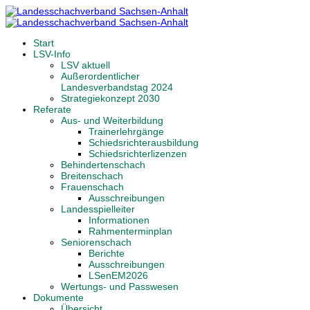
Start
LSV-Info
LSV aktuell
Außerordentlicher
Landesverbandstag 2024
Strategiekonzept 2030
Referate
Aus- und Weiterbildung
Trainerlehrgänge
Schiedsrichterausbildung
Schiedsrichterlizenzen
Behindertenschach
Breitenschach
Frauenschach
Ausschreibungen
Landesspielleiter
Informationen
Rahmenterminplan
Seniorenschach
Berichte
Ausschreibungen
LSenEM2026
Wertungs- und Passwesen
Dokumente
Übersicht