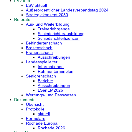
LSV-Info
LSV aktuell
Außerordentlicher Landesverbandstag 2024
Strategiekonzept 2030
Referate
Aus- und Weiterbildung
Trainerlehrgänge
Schiedsrichterausbildung
Schiedsrichterlizenzen
Behindertenschach
Breitenschach
Frauenschach
Ausschreibungen
Landesspielleiter
Informationen
Rahmenterminplan
Seniorenschach
Berichte
Ausschreibungen
LSenEM2026
Wertungs- und Passwesen
Dokumente
Übersicht
Protokolle
aktuell
Formulare
Rochade Europa
Rochade 2026