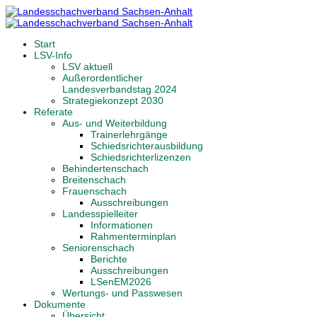
Start
LSV-Info
LSV aktuell
Außerordentlicher
Landesverbandstag 2024
Strategiekonzept 2030
Referate
Aus- und Weiterbildung
Trainerlehrgänge
Schiedsrichterausbildung
Schiedsrichterlizenzen
Behindertenschach
Breitenschach
Frauenschach
Ausschreibungen
Landesspielleiter
Informationen
Rahmenterminplan
Seniorenschach
Berichte
Ausschreibungen
LSenEM2026
Wertungs- und Passwesen
Dokumente
Übersicht