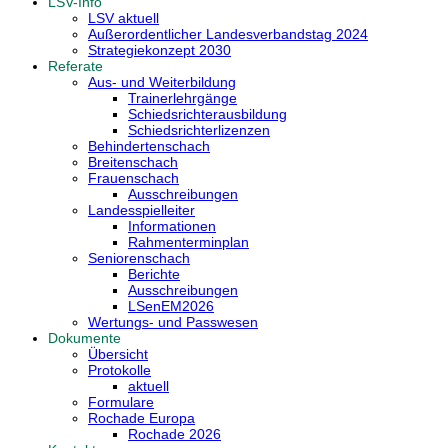
LSV-Info
LSV aktuell
Außerordentlicher Landesverbandstag 2024
Strategiekonzept 2030
Referate
Aus- und Weiterbildung
Trainerlehrgänge
Schiedsrichterausbildung
Schiedsrichterlizenzen
Behindertenschach
Breitenschach
Frauenschach
Ausschreibungen
Landesspielleiter
Informationen
Rahmenterminplan
Seniorenschach
Berichte
Ausschreibungen
LSenEM2026
Wertungs- und Passwesen
Dokumente
Übersicht
Protokolle
aktuell
Formulare
Rochade Europa
Rochade 2026