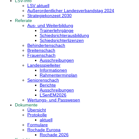
LSV-Info
LSV aktuell
Außerordentlicher Landesverbandstag 2024
Strategiekonzept 2030
Referate
Aus- und Weiterbildung
Trainerlehrgänge
Schiedsrichterausbildung
Schiedsrichterlizenzen
Behindertenschach
Breitenschach
Frauenschach
Ausschreibungen
Landesspielleiter
Informationen
Rahmenterminplan
Seniorenschach
Berichte
Ausschreibungen
LSenEM2026
Wertungs- und Passwesen
Dokumente
Übersicht
Protokolle
aktuell
Formulare
Rochade Europa
Rochade 2026