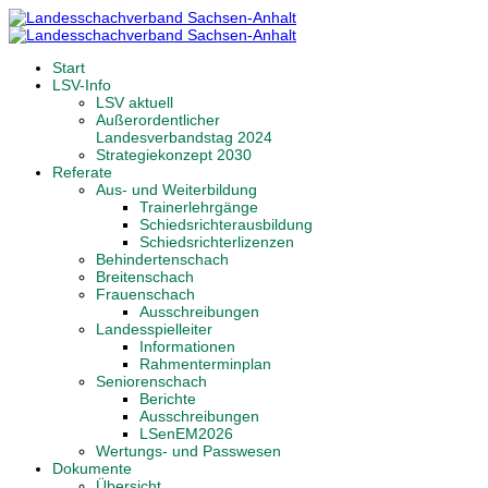
Start
LSV-Info
LSV aktuell
Außerordentlicher
Landesverbandstag 2024
Strategiekonzept 2030
Referate
Aus- und Weiterbildung
Trainerlehrgänge
Schiedsrichterausbildung
Schiedsrichterlizenzen
Behindertenschach
Breitenschach
Frauenschach
Ausschreibungen
Landesspielleiter
Informationen
Rahmenterminplan
Seniorenschach
Berichte
Ausschreibungen
LSenEM2026
Wertungs- und Passwesen
Dokumente
Übersicht