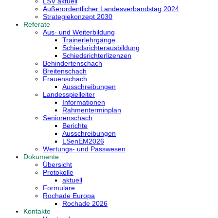
LSV aktuell
Außerordentlicher Landesverbandstag 2024
Strategiekonzept 2030
Referate
Aus- und Weiterbildung
Trainerlehrgänge
Schiedsrichterausbildung
Schiedsrichterlizenzen
Behindertenschach
Breitenschach
Frauenschach
Ausschreibungen
Landesspielleiter
Informationen
Rahmenterminplan
Seniorenschach
Berichte
Ausschreibungen
LSenEM2026
Wertungs- und Passwesen
Dokumente
Übersicht
Protokolle
aktuell
Formulare
Rochade Europa
Rochade 2026
Kontakte