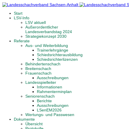
Start
LSV-Info
LSV aktuell
Außerordentlicher
Landesverbandstag 2024
Strategiekonzept 2030
Referate
Aus- und Weiterbildung
Trainerlehrgänge
Schiedsrichterausbildung
Schiedsrichterlizenzen
Behindertenschach
Breitenschach
Frauenschach
Ausschreibungen
Landesspielleiter
Informationen
Rahmenterminplan
Seniorenschach
Berichte
Ausschreibungen
LSenEM2026
Wertungs- und Passwesen
Dokumente
Übersicht
Protokolle