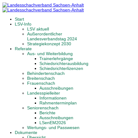
Start
LSV-Info
LSV aktuell
Außerordentlicher
Landesverbandstag 2024
Strategiekonzept 2030
Referate
Aus- und Weiterbildung
Trainerlehrgänge
Schiedsrichterausbildung
Schiedsrichterlizenzen
Behindertenschach
Breitenschach
Frauenschach
Ausschreibungen
Landesspielleiter
Informationen
Rahmenterminplan
Seniorenschach
Berichte
Ausschreibungen
LSenEM2026
Wertungs- und Passwesen
Dokumente
Übersicht