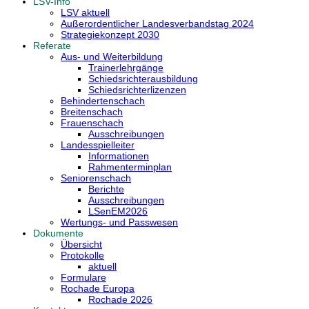
LSV-Info
LSV aktuell
Außerordentlicher Landesverbandstag 2024
Strategiekonzept 2030
Referate
Aus- und Weiterbildung
Trainerlehrgänge
Schiedsrichterausbildung
Schiedsrichterlizenzen
Behindertenschach
Breitenschach
Frauenschach
Ausschreibungen
Landesspielleiter
Informationen
Rahmenterminplan
Seniorenschach
Berichte
Ausschreibungen
LSenEM2026
Wertungs- und Passwesen
Dokumente
Übersicht
Protokolle
aktuell
Formulare
Rochade Europa
Rochade 2026