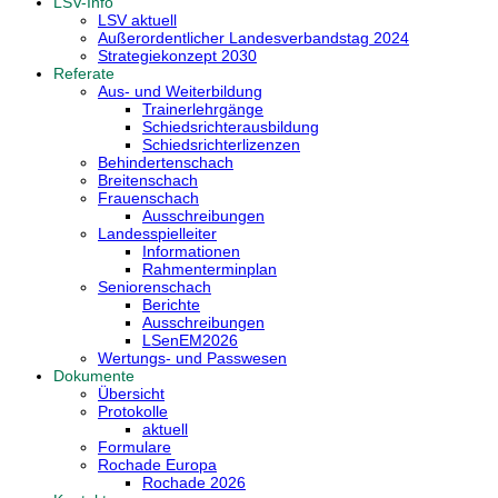
LSV-Info
LSV aktuell
Außerordentlicher Landesverbandstag 2024
Strategiekonzept 2030
Referate
Aus- und Weiterbildung
Trainerlehrgänge
Schiedsrichterausbildung
Schiedsrichterlizenzen
Behindertenschach
Breitenschach
Frauenschach
Ausschreibungen
Landesspielleiter
Informationen
Rahmenterminplan
Seniorenschach
Berichte
Ausschreibungen
LSenEM2026
Wertungs- und Passwesen
Dokumente
Übersicht
Protokolle
aktuell
Formulare
Rochade Europa
Rochade 2026