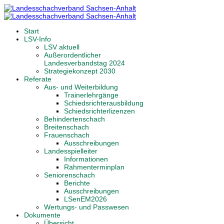
Start
LSV-Info
LSV aktuell
Außerordentlicher
Landesverbandstag 2024
Strategiekonzept 2030
Referate
Aus- und Weiterbildung
Trainerlehrgänge
Schiedsrichterausbildung
Schiedsrichterlizenzen
Behindertenschach
Breitenschach
Frauenschach
Ausschreibungen
Landesspielleiter
Informationen
Rahmenterminplan
Seniorenschach
Berichte
Ausschreibungen
LSenEM2026
Wertungs- und Passwesen
Dokumente
Übersicht