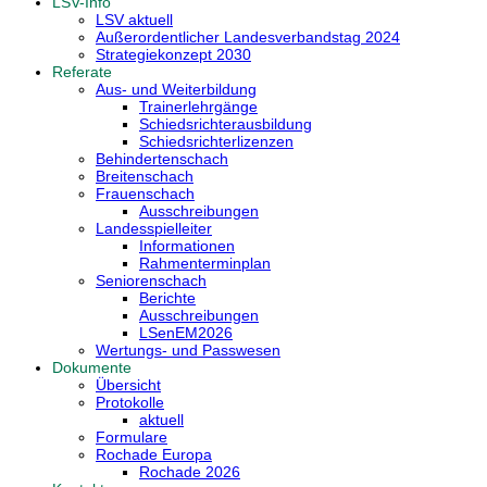
LSV-Info
LSV aktuell
Außerordentlicher Landesverbandstag 2024
Strategiekonzept 2030
Referate
Aus- und Weiterbildung
Trainerlehrgänge
Schiedsrichterausbildung
Schiedsrichterlizenzen
Behindertenschach
Breitenschach
Frauenschach
Ausschreibungen
Landesspielleiter
Informationen
Rahmenterminplan
Seniorenschach
Berichte
Ausschreibungen
LSenEM2026
Wertungs- und Passwesen
Dokumente
Übersicht
Protokolle
aktuell
Formulare
Rochade Europa
Rochade 2026