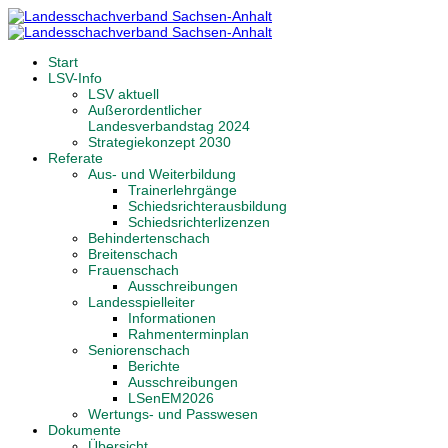
Start
LSV-Info
LSV aktuell
Außerordentlicher
Landesverbandstag 2024
Strategiekonzept 2030
Referate
Aus- und Weiterbildung
Trainerlehrgänge
Schiedsrichterausbildung
Schiedsrichterlizenzen
Behindertenschach
Breitenschach
Frauenschach
Ausschreibungen
Landesspielleiter
Informationen
Rahmenterminplan
Seniorenschach
Berichte
Ausschreibungen
LSenEM2026
Wertungs- und Passwesen
Dokumente
Übersicht