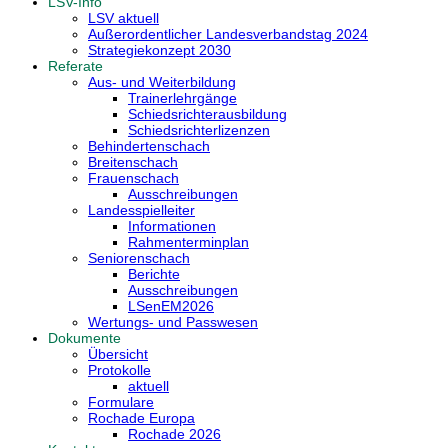
LSV-Info
LSV aktuell
Außerordentlicher Landesverbandstag 2024
Strategiekonzept 2030
Referate
Aus- und Weiterbildung
Trainerlehrgänge
Schiedsrichterausbildung
Schiedsrichterlizenzen
Behindertenschach
Breitenschach
Frauenschach
Ausschreibungen
Landesspielleiter
Informationen
Rahmenterminplan
Seniorenschach
Berichte
Ausschreibungen
LSenEM2026
Wertungs- und Passwesen
Dokumente
Übersicht
Protokolle
aktuell
Formulare
Rochade Europa
Rochade 2026