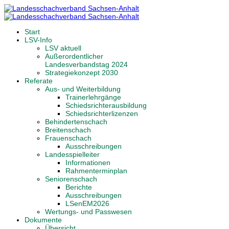
Start
LSV-Info
LSV aktuell
Außerordentlicher
Landesverbandstag 2024
Strategiekonzept 2030
Referate
Aus- und Weiterbildung
Trainerlehrgänge
Schiedsrichterausbildung
Schiedsrichterlizenzen
Behindertenschach
Breitenschach
Frauenschach
Ausschreibungen
Landesspielleiter
Informationen
Rahmenterminplan
Seniorenschach
Berichte
Ausschreibungen
LSenEM2026
Wertungs- und Passwesen
Dokumente
Übersicht