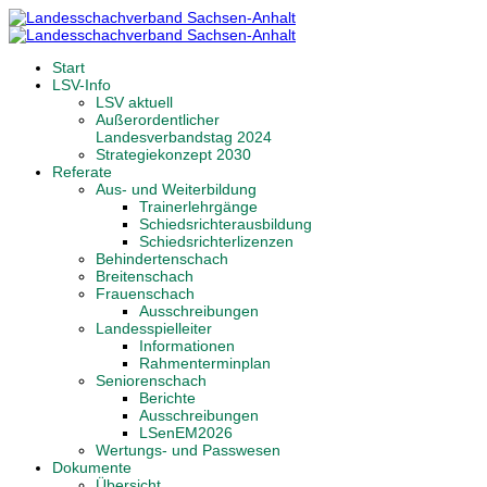
Start
LSV-Info
LSV aktuell
Außerordentlicher
Landesverbandstag 2024
Strategiekonzept 2030
Referate
Aus- und Weiterbildung
Trainerlehrgänge
Schiedsrichterausbildung
Schiedsrichterlizenzen
Behindertenschach
Breitenschach
Frauenschach
Ausschreibungen
Landesspielleiter
Informationen
Rahmenterminplan
Seniorenschach
Berichte
Ausschreibungen
LSenEM2026
Wertungs- und Passwesen
Dokumente
Übersicht