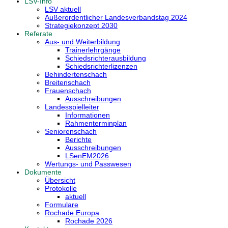
LSV-Info
LSV aktuell
Außerordentlicher Landesverbandstag 2024
Strategiekonzept 2030
Referate
Aus- und Weiterbildung
Trainerlehrgänge
Schiedsrichterausbildung
Schiedsrichterlizenzen
Behindertenschach
Breitenschach
Frauenschach
Ausschreibungen
Landesspielleiter
Informationen
Rahmenterminplan
Seniorenschach
Berichte
Ausschreibungen
LSenEM2026
Wertungs- und Passwesen
Dokumente
Übersicht
Protokolle
aktuell
Formulare
Rochade Europa
Rochade 2026