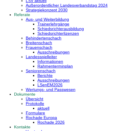
LSV aktuell
Außerordentlicher Landesverbandstag 2024
Strategiekonzept 2030
Referate
Aus- und Weiterbildung
Trainerlehrgänge
Schiedsrichterausbildung
Schiedsrichterlizenzen
Behindertenschach
Breitenschach
Frauenschach
Ausschreibungen
Landesspielleiter
Informationen
Rahmenterminplan
Seniorenschach
Berichte
Ausschreibungen
LSenEM2026
Wertungs- und Passwesen
Dokumente
Übersicht
Protokolle
aktuell
Formulare
Rochade Europa
Rochade 2026
Kontakte