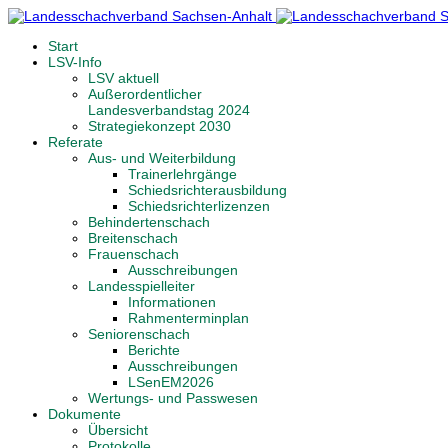
Start
LSV-Info
LSV aktuell
Außerordentlicher
Landesverbandstag 2024
Strategiekonzept 2030
Referate
Aus- und Weiterbildung
Trainerlehrgänge
Schiedsrichterausbildung
Schiedsrichterlizenzen
Behindertenschach
Breitenschach
Frauenschach
Ausschreibungen
Landesspielleiter
Informationen
Rahmenterminplan
Seniorenschach
Berichte
Ausschreibungen
LSenEM2026
Wertungs- und Passwesen
Dokumente
Übersicht
Protokolle