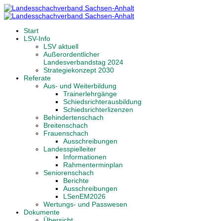
Start
LSV-Info
LSV aktuell
Außerordentlicher
Landesverbandstag 2024
Strategiekonzept 2030
Referate
Aus- und Weiterbildung
Trainerlehrgänge
Schiedsrichterausbildung
Schiedsrichterlizenzen
Behindertenschach
Breitenschach
Frauenschach
Ausschreibungen
Landesspielleiter
Informationen
Rahmenterminplan
Seniorenschach
Berichte
Ausschreibungen
LSenEM2026
Wertungs- und Passwesen
Dokumente
Übersicht