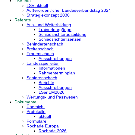
LSV-Info
LSV aktuell
Außerordentlicher Landesverbandstag 2024
Strategiekonzept 2030
Referate
Aus- und Weiterbildung
Trainerlehrgänge
Schiedsrichterausbildung
Schiedsrichterlizenzen
Behindertenschach
Breitenschach
Frauenschach
Ausschreibungen
Landesspielleiter
Informationen
Rahmenterminplan
Seniorenschach
Berichte
Ausschreibungen
LSenEM2026
Wertungs- und Passwesen
Dokumente
Übersicht
Protokolle
aktuell
Formulare
Rochade Europa
Rochade 2026