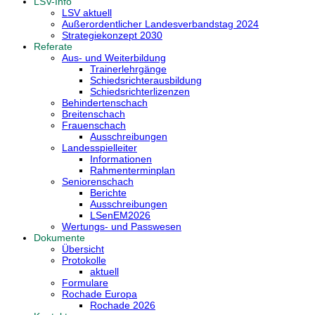
LSV-Info
LSV aktuell
Außerordentlicher Landesverbandstag 2024
Strategiekonzept 2030
Referate
Aus- und Weiterbildung
Trainerlehrgänge
Schiedsrichterausbildung
Schiedsrichterlizenzen
Behindertenschach
Breitenschach
Frauenschach
Ausschreibungen
Landesspielleiter
Informationen
Rahmenterminplan
Seniorenschach
Berichte
Ausschreibungen
LSenEM2026
Wertungs- und Passwesen
Dokumente
Übersicht
Protokolle
aktuell
Formulare
Rochade Europa
Rochade 2026