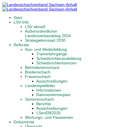
Start
LSV-Info
LSV aktuell
Außerordentlicher
Landesverbandstag 2024
Strategiekonzept 2030
Referate
Aus- und Weiterbildung
Trainerlehrgänge
Schiedsrichterausbildung
Schiedsrichterlizenzen
Behindertenschach
Breitenschach
Frauenschach
Ausschreibungen
Landesspielleiter
Informationen
Rahmenterminplan
Seniorenschach
Berichte
Ausschreibungen
LSenEM2026
Wertungs- und Passwesen
Dokumente
Übersicht