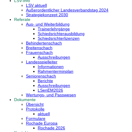
LSV-Info
LSV aktuell
Außerordentlicher Landesverbandstag 2024
Strategiekonzept 2030
Referate
Aus- und Weiterbildung
Trainerlehrgänge
Schiedsrichterausbildung
Schiedsrichterlizenzen
Behindertenschach
Breitenschach
Frauenschach
Ausschreibungen
Landesspielleiter
Informationen
Rahmenterminplan
Seniorenschach
Berichte
Ausschreibungen
LSenEM2026
Wertungs- und Passwesen
Dokumente
Übersicht
Protokolle
aktuell
Formulare
Rochade Europa
Rochade 2026