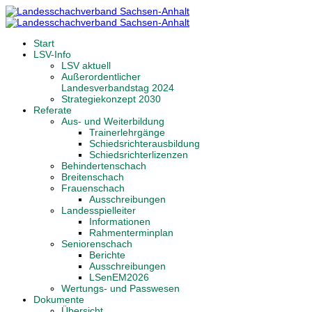
Start
LSV-Info
LSV aktuell
Außerordentlicher
Landesverbandstag 2024
Strategiekonzept 2030
Referate
Aus- und Weiterbildung
Trainerlehrgänge
Schiedsrichterausbildung
Schiedsrichterlizenzen
Behindertenschach
Breitenschach
Frauenschach
Ausschreibungen
Landesspielleiter
Informationen
Rahmenterminplan
Seniorenschach
Berichte
Ausschreibungen
LSenEM2026
Wertungs- und Passwesen
Dokumente
Übersicht