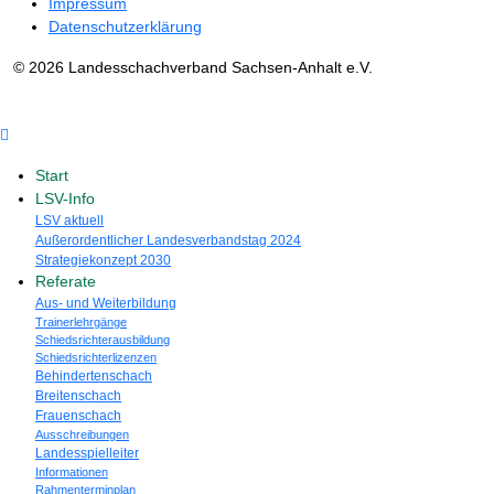
Impressum
Datenschutzerklärung
© 2026 Landesschachverband Sachsen-Anhalt e.V.
Start
LSV-Info
LSV aktuell
Außerordentlicher Landesverbandstag 2024
Strategiekonzept 2030
Referate
Aus- und Weiterbildung
Trainerlehrgänge
Schiedsrichterausbildung
Schiedsrichterlizenzen
Behindertenschach
Breitenschach
Frauenschach
Ausschreibungen
Landesspielleiter
Informationen
Rahmenterminplan