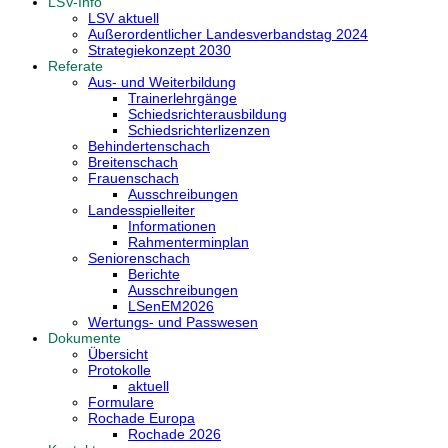
LSV-Info
LSV aktuell
Außerordentlicher Landesverbandstag 2024
Strategiekonzept 2030
Referate
Aus- und Weiterbildung
Trainerlehrgänge
Schiedsrichterausbildung
Schiedsrichterlizenzen
Behindertenschach
Breitenschach
Frauenschach
Ausschreibungen
Landesspielleiter
Informationen
Rahmenterminplan
Seniorenschach
Berichte
Ausschreibungen
LSenEM2026
Wertungs- und Passwesen
Dokumente
Übersicht
Protokolle
aktuell
Formulare
Rochade Europa
Rochade 2026