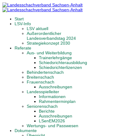
Start
LSV-Info
LSV aktuell
Außerordentlicher
Landesverbandstag 2024
Strategiekonzept 2030
Referate
Aus- und Weiterbildung
Trainerlehrgänge
Schiedsrichterausbildung
Schiedsrichterlizenzen
Behindertenschach
Breitenschach
Frauenschach
Ausschreibungen
Landesspielleiter
Informationen
Rahmenterminplan
Seniorenschach
Berichte
Ausschreibungen
LSenEM2026
Wertungs- und Passwesen
Dokumente
Übersicht