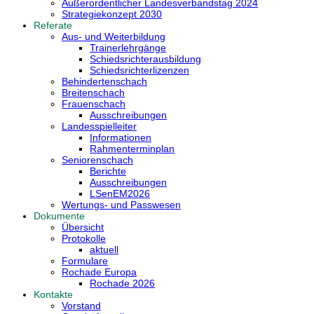
Außerordentlicher Landesverbandstag 2024
Strategiekonzept 2030
Referate
Aus- und Weiterbildung
Trainerlehrgänge
Schiedsrichterausbildung
Schiedsrichterlizenzen
Behindertenschach
Breitenschach
Frauenschach
Ausschreibungen
Landesspielleiter
Informationen
Rahmenterminplan
Seniorenschach
Berichte
Ausschreibungen
LSenEM2026
Wertungs- und Passwesen
Dokumente
Übersicht
Protokolle
aktuell
Formulare
Rochade Europa
Rochade 2026
Kontakte
Vorstand