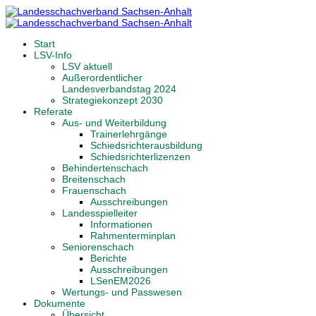
Start
LSV-Info
LSV aktuell
Außerordentlicher
Landesverbandstag 2024
Strategiekonzept 2030
Referate
Aus- und Weiterbildung
Trainerlehrgänge
Schiedsrichterausbildung
Schiedsrichterlizenzen
Behindertenschach
Breitenschach
Frauenschach
Ausschreibungen
Landesspielleiter
Informationen
Rahmenterminplan
Seniorenschach
Berichte
Ausschreibungen
LSenEM2026
Wertungs- und Passwesen
Dokumente
Übersicht