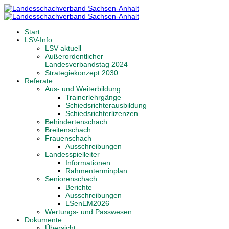
Start
LSV-Info
LSV aktuell
Außerordentlicher
Landesverbandstag 2024
Strategiekonzept 2030
Referate
Aus- und Weiterbildung
Trainerlehrgänge
Schiedsrichterausbildung
Schiedsrichterlizenzen
Behindertenschach
Breitenschach
Frauenschach
Ausschreibungen
Landesspielleiter
Informationen
Rahmenterminplan
Seniorenschach
Berichte
Ausschreibungen
LSenEM2026
Wertungs- und Passwesen
Dokumente
Übersicht