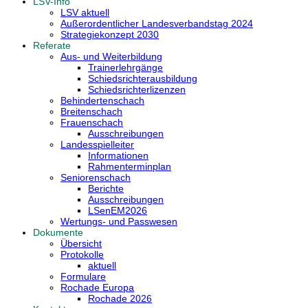
LSV-Info
LSV aktuell
Außerordentlicher Landesverbandstag 2024
Strategiekonzept 2030
Referate
Aus- und Weiterbildung
Trainerlehrgänge
Schiedsrichterausbildung
Schiedsrichterlizenzen
Behindertenschach
Breitenschach
Frauenschach
Ausschreibungen
Landesspielleiter
Informationen
Rahmenterminplan
Seniorenschach
Berichte
Ausschreibungen
LSenEM2026
Wertungs- und Passwesen
Dokumente
Übersicht
Protokolle
aktuell
Formulare
Rochade Europa
Rochade 2026