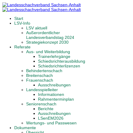
Start
LSV-Info
LSV aktuell
Außerordentlicher
Landesverbandstag 2024
Strategiekonzept 2030
Referate
Aus- und Weiterbildung
Trainerlehrgänge
Schiedsrichterausbildung
Schiedsrichterlizenzen
Behindertenschach
Breitenschach
Frauenschach
Ausschreibungen
Landesspielleiter
Informationen
Rahmenterminplan
Seniorenschach
Berichte
Ausschreibungen
LSenEM2026
Wertungs- und Passwesen
Dokumente
Übersicht