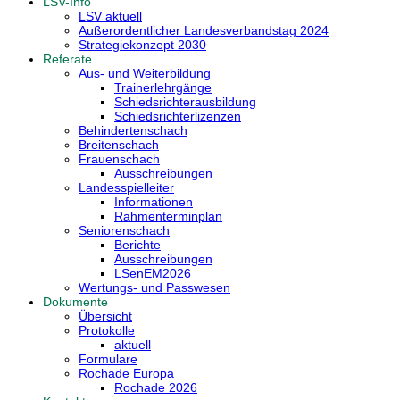
LSV-Info
LSV aktuell
Außerordentlicher Landesverbandstag 2024
Strategiekonzept 2030
Referate
Aus- und Weiterbildung
Trainerlehrgänge
Schiedsrichterausbildung
Schiedsrichterlizenzen
Behindertenschach
Breitenschach
Frauenschach
Ausschreibungen
Landesspielleiter
Informationen
Rahmenterminplan
Seniorenschach
Berichte
Ausschreibungen
LSenEM2026
Wertungs- und Passwesen
Dokumente
Übersicht
Protokolle
aktuell
Formulare
Rochade Europa
Rochade 2026