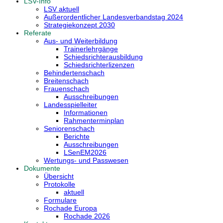
LSV-Info
LSV aktuell
Außerordentlicher Landesverbandstag 2024
Strategiekonzept 2030
Referate
Aus- und Weiterbildung
Trainerlehrgänge
Schiedsrichterausbildung
Schiedsrichterlizenzen
Behindertenschach
Breitenschach
Frauenschach
Ausschreibungen
Landesspielleiter
Informationen
Rahmenterminplan
Seniorenschach
Berichte
Ausschreibungen
LSenEM2026
Wertungs- und Passwesen
Dokumente
Übersicht
Protokolle
aktuell
Formulare
Rochade Europa
Rochade 2026