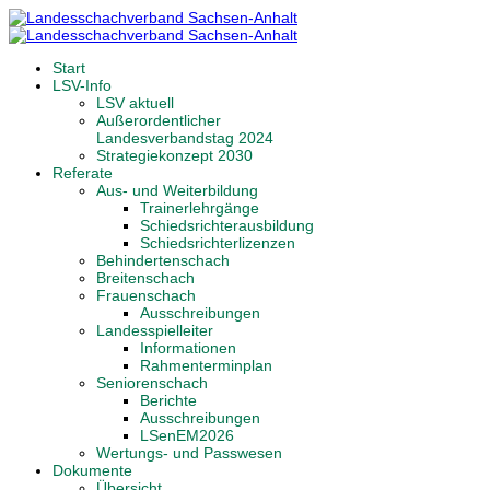
Start
LSV-Info
LSV aktuell
Außerordentlicher
Landesverbandstag 2024
Strategiekonzept 2030
Referate
Aus- und Weiterbildung
Trainerlehrgänge
Schiedsrichterausbildung
Schiedsrichterlizenzen
Behindertenschach
Breitenschach
Frauenschach
Ausschreibungen
Landesspielleiter
Informationen
Rahmenterminplan
Seniorenschach
Berichte
Ausschreibungen
LSenEM2026
Wertungs- und Passwesen
Dokumente
Übersicht