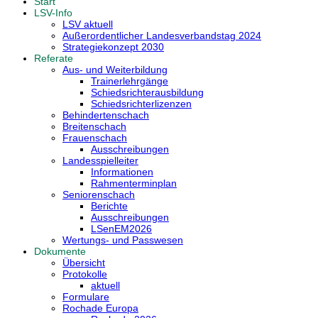
Start
LSV-Info
LSV aktuell
Außerordentlicher Landesverbandstag 2024
Strategiekonzept 2030
Referate
Aus- und Weiterbildung
Trainerlehrgänge
Schiedsrichterausbildung
Schiedsrichterlizenzen
Behindertenschach
Breitenschach
Frauenschach
Ausschreibungen
Landesspielleiter
Informationen
Rahmenterminplan
Seniorenschach
Berichte
Ausschreibungen
LSenEM2026
Wertungs- und Passwesen
Dokumente
Übersicht
Protokolle
aktuell
Formulare
Rochade Europa