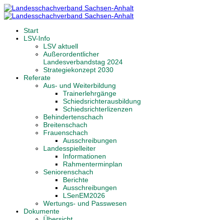
Start
LSV-Info
LSV aktuell
Außerordentlicher
Landesverbandstag 2024
Strategiekonzept 2030
Referate
Aus- und Weiterbildung
Trainerlehrgänge
Schiedsrichterausbildung
Schiedsrichterlizenzen
Behindertenschach
Breitenschach
Frauenschach
Ausschreibungen
Landesspielleiter
Informationen
Rahmenterminplan
Seniorenschach
Berichte
Ausschreibungen
LSenEM2026
Wertungs- und Passwesen
Dokumente
Übersicht