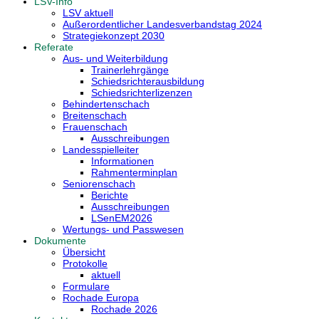
LSV-Info
LSV aktuell
Außerordentlicher Landesverbandstag 2024
Strategiekonzept 2030
Referate
Aus- und Weiterbildung
Trainerlehrgänge
Schiedsrichterausbildung
Schiedsrichterlizenzen
Behindertenschach
Breitenschach
Frauenschach
Ausschreibungen
Landesspielleiter
Informationen
Rahmenterminplan
Seniorenschach
Berichte
Ausschreibungen
LSenEM2026
Wertungs- und Passwesen
Dokumente
Übersicht
Protokolle
aktuell
Formulare
Rochade Europa
Rochade 2026