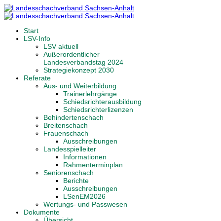
Start
LSV-Info
LSV aktuell
Außerordentlicher
Landesverbandstag 2024
Strategiekonzept 2030
Referate
Aus- und Weiterbildung
Trainerlehrgänge
Schiedsrichterausbildung
Schiedsrichterlizenzen
Behindertenschach
Breitenschach
Frauenschach
Ausschreibungen
Landesspielleiter
Informationen
Rahmenterminplan
Seniorenschach
Berichte
Ausschreibungen
LSenEM2026
Wertungs- und Passwesen
Dokumente
Übersicht