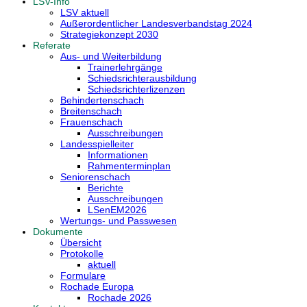
LSV-Info
LSV aktuell
Außerordentlicher Landesverbandstag 2024
Strategiekonzept 2030
Referate
Aus- und Weiterbildung
Trainerlehrgänge
Schiedsrichterausbildung
Schiedsrichterlizenzen
Behindertenschach
Breitenschach
Frauenschach
Ausschreibungen
Landesspielleiter
Informationen
Rahmenterminplan
Seniorenschach
Berichte
Ausschreibungen
LSenEM2026
Wertungs- und Passwesen
Dokumente
Übersicht
Protokolle
aktuell
Formulare
Rochade Europa
Rochade 2026