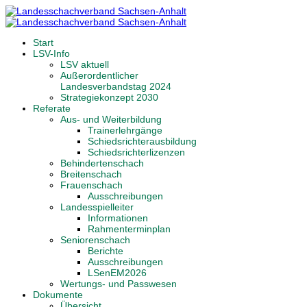
Start
LSV-Info
LSV aktuell
Außerordentlicher
Landesverbandstag 2024
Strategiekonzept 2030
Referate
Aus- und Weiterbildung
Trainerlehrgänge
Schiedsrichterausbildung
Schiedsrichterlizenzen
Behindertenschach
Breitenschach
Frauenschach
Ausschreibungen
Landesspielleiter
Informationen
Rahmenterminplan
Seniorenschach
Berichte
Ausschreibungen
LSenEM2026
Wertungs- und Passwesen
Dokumente
Übersicht