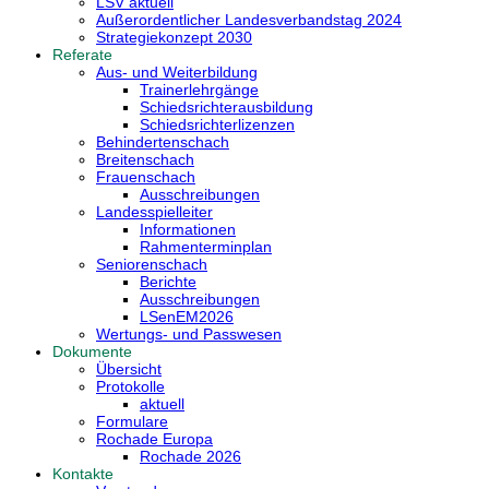
LSV aktuell
Außerordentlicher Landesverbandstag 2024
Strategiekonzept 2030
Referate
Aus- und Weiterbildung
Trainerlehrgänge
Schiedsrichterausbildung
Schiedsrichterlizenzen
Behindertenschach
Breitenschach
Frauenschach
Ausschreibungen
Landesspielleiter
Informationen
Rahmenterminplan
Seniorenschach
Berichte
Ausschreibungen
LSenEM2026
Wertungs- und Passwesen
Dokumente
Übersicht
Protokolle
aktuell
Formulare
Rochade Europa
Rochade 2026
Kontakte