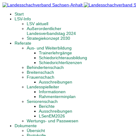
Start
LSV-Info
LSV aktuell
Außerordentlicher
Landesverbandstag 2024
Strategiekonzept 2030
Referate
Aus- und Weiterbildung
Trainerlehrgänge
Schiedsrichterausbildung
Schiedsrichterlizenzen
Behindertenschach
Breitenschach
Frauenschach
Ausschreibungen
Landesspielleiter
Informationen
Rahmenterminplan
Seniorenschach
Berichte
Ausschreibungen
LSenEM2026
Wertungs- und Passwesen
Dokumente
Übersicht
Protokolle