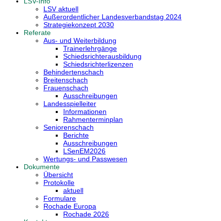
LSV-Info
LSV aktuell
Außerordentlicher Landesverbandstag 2024
Strategiekonzept 2030
Referate
Aus- und Weiterbildung
Trainerlehrgänge
Schiedsrichterausbildung
Schiedsrichterlizenzen
Behindertenschach
Breitenschach
Frauenschach
Ausschreibungen
Landesspielleiter
Informationen
Rahmenterminplan
Seniorenschach
Berichte
Ausschreibungen
LSenEM2026
Wertungs- und Passwesen
Dokumente
Übersicht
Protokolle
aktuell
Formulare
Rochade Europa
Rochade 2026