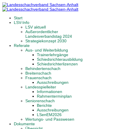
Start
LSV-Info
LSV aktuell
Außerordentlicher
Landesverbandstag 2024
Strategiekonzept 2030
Referate
Aus- und Weiterbildung
Trainerlehrgänge
Schiedsrichterausbildung
Schiedsrichterlizenzen
Behindertenschach
Breitenschach
Frauenschach
Ausschreibungen
Landesspielleiter
Informationen
Rahmenterminplan
Seniorenschach
Berichte
Ausschreibungen
LSenEM2026
Wertungs- und Passwesen
Dokumente
Übersicht