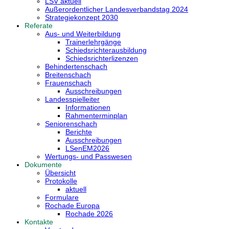
LSV aktuell
Außerordentlicher Landesverbandstag 2024
Strategiekonzept 2030
Referate
Aus- und Weiterbildung
Trainerlehrgänge
Schiedsrichterausbildung
Schiedsrichterlizenzen
Behindertenschach
Breitenschach
Frauenschach
Ausschreibungen
Landesspielleiter
Informationen
Rahmenterminplan
Seniorenschach
Berichte
Ausschreibungen
LSenEM2026
Wertungs- und Passwesen
Dokumente
Übersicht
Protokolle
aktuell
Formulare
Rochade Europa
Rochade 2026
Kontakte