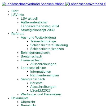
Start
LSV-Info
LSV aktuell
Außerordentlicher
Landesverbandstag 2024
Strategiekonzept 2030
Referate
Aus- und Weiterbildung
Trainerlehrgänge
Schiedsrichterausbildung
Schiedsrichterlizenzen
Behindertenschach
Breitenschach
Frauenschach
Ausschreibungen
Landesspielleiter
Informationen
Rahmenterminplan
Seniorenschach
Berichte
Ausschreibungen
LSenEM2026
Wertungs- und Passwesen
Dokumente
Übersicht
Protokolle