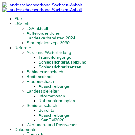
Start
LSV-Info
LSV aktuell
Außerordentlicher
Landesverbandstag 2024
Strategiekonzept 2030
Referate
Aus- und Weiterbildung
Trainerlehrgänge
Schiedsrichterausbildung
Schiedsrichterlizenzen
Behindertenschach
Breitenschach
Frauenschach
Ausschreibungen
Landesspielleiter
Informationen
Rahmenterminplan
Seniorenschach
Berichte
Ausschreibungen
LSenEM2026
Wertungs- und Passwesen
Dokumente
Übersicht