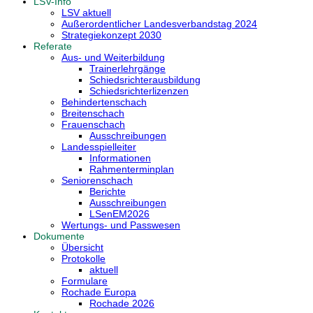
LSV-Info
LSV aktuell
Außerordentlicher Landesverbandstag 2024
Strategiekonzept 2030
Referate
Aus- und Weiterbildung
Trainerlehrgänge
Schiedsrichterausbildung
Schiedsrichterlizenzen
Behindertenschach
Breitenschach
Frauenschach
Ausschreibungen
Landesspielleiter
Informationen
Rahmenterminplan
Seniorenschach
Berichte
Ausschreibungen
LSenEM2026
Wertungs- und Passwesen
Dokumente
Übersicht
Protokolle
aktuell
Formulare
Rochade Europa
Rochade 2026