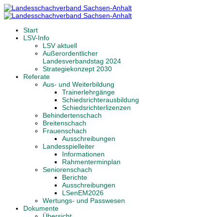
Start
LSV-Info
LSV aktuell
Außerordentlicher
Landesverbandstag 2024
Strategiekonzept 2030
Referate
Aus- und Weiterbildung
Trainerlehrgänge
Schiedsrichterausbildung
Schiedsrichterlizenzen
Behindertenschach
Breitenschach
Frauenschach
Ausschreibungen
Landesspielleiter
Informationen
Rahmenterminplan
Seniorenschach
Berichte
Ausschreibungen
LSenEM2026
Wertungs- und Passwesen
Dokumente
Übersicht