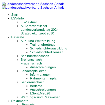
Start
LSV-Info
LSV aktuell
Außerordentlicher
Landesverbandstag 2024
Strategiekonzept 2030
Referate
Aus- und Weiterbildung
Trainerlehrgänge
Schiedsrichterausbildung
Schiedsrichterlizenzen
Behindertenschach
Breitenschach
Frauenschach
Ausschreibungen
Landesspielleiter
Informationen
Rahmenterminplan
Seniorenschach
Berichte
Ausschreibungen
LSenEM2026
Wertungs- und Passwesen
Dokumente
Übersicht