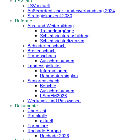
LSV-Info
LSV aktuell
Außerordentlicher Landesverbandstag 2024
Strategiekonzept 2030
Referate
Aus- und Weiterbildung
Trainerlehrgänge
Schiedsrichterausbildung
Schiedsrichterlizenzen
Behindertenschach
Breitenschach
Frauenschach
Ausschreibungen
Landesspielleiter
Informationen
Rahmenterminplan
Seniorenschach
Berichte
Ausschreibungen
LSenEM2026
Wertungs- und Passwesen
Dokumente
Übersicht
Protokolle
aktuell
Formulare
Rochade Europa
Rochade 2026