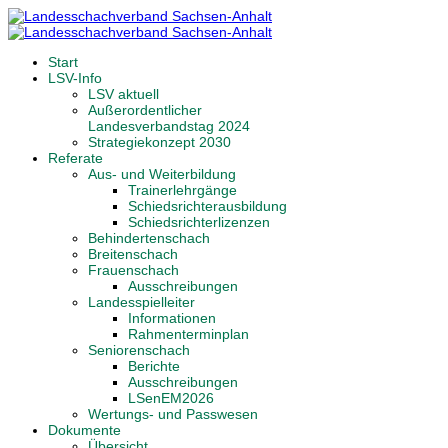
Start
LSV-Info
LSV aktuell
Außerordentlicher
Landesverbandstag 2024
Strategiekonzept 2030
Referate
Aus- und Weiterbildung
Trainerlehrgänge
Schiedsrichterausbildung
Schiedsrichterlizenzen
Behindertenschach
Breitenschach
Frauenschach
Ausschreibungen
Landesspielleiter
Informationen
Rahmenterminplan
Seniorenschach
Berichte
Ausschreibungen
LSenEM2026
Wertungs- und Passwesen
Dokumente
Übersicht