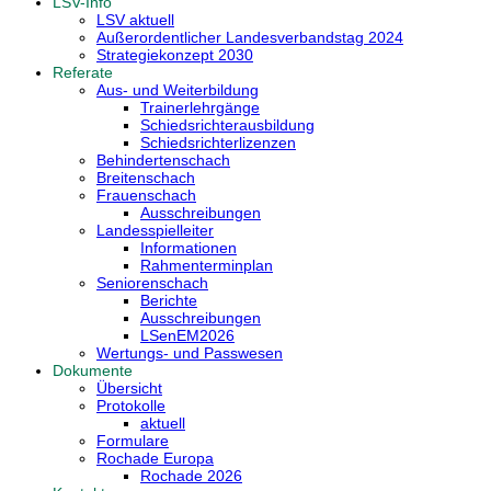
LSV-Info
LSV aktuell
Außerordentlicher Landesverbandstag 2024
Strategiekonzept 2030
Referate
Aus- und Weiterbildung
Trainerlehrgänge
Schiedsrichterausbildung
Schiedsrichterlizenzen
Behindertenschach
Breitenschach
Frauenschach
Ausschreibungen
Landesspielleiter
Informationen
Rahmenterminplan
Seniorenschach
Berichte
Ausschreibungen
LSenEM2026
Wertungs- und Passwesen
Dokumente
Übersicht
Protokolle
aktuell
Formulare
Rochade Europa
Rochade 2026