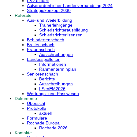
LSV aktuell
Außerordentlicher Landesverbandstag 2024
Strategiekonzept 2030
Referate
Aus- und Weiterbildung
Trainerlehrgänge
Schiedsrichterausbildung
Schiedsrichterlizenzen
Behindertenschach
Breitenschach
Frauenschach
Ausschreibungen
Landesspielleiter
Informationen
Rahmenterminplan
Seniorenschach
Berichte
Ausschreibungen
LSenEM2026
Wertungs- und Passwesen
Dokumente
Übersicht
Protokolle
aktuell
Formulare
Rochade Europa
Rochade 2026
Kontakte