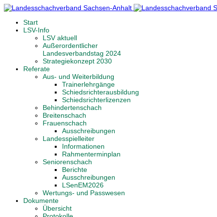
Start
LSV-Info
LSV aktuell
Außerordentlicher
Landesverbandstag 2024
Strategiekonzept 2030
Referate
Aus- und Weiterbildung
Trainerlehrgänge
Schiedsrichterausbildung
Schiedsrichterlizenzen
Behindertenschach
Breitenschach
Frauenschach
Ausschreibungen
Landesspielleiter
Informationen
Rahmenterminplan
Seniorenschach
Berichte
Ausschreibungen
LSenEM2026
Wertungs- und Passwesen
Dokumente
Übersicht
Protokolle