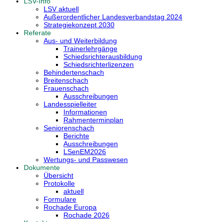
LSV-Info
LSV aktuell
Außerordentlicher Landesverbandstag 2024
Strategiekonzept 2030
Referate
Aus- und Weiterbildung
Trainerlehrgänge
Schiedsrichterausbildung
Schiedsrichterlizenzen
Behindertenschach
Breitenschach
Frauenschach
Ausschreibungen
Landesspielleiter
Informationen
Rahmenterminplan
Seniorenschach
Berichte
Ausschreibungen
LSenEM2026
Wertungs- und Passwesen
Dokumente
Übersicht
Protokolle
aktuell
Formulare
Rochade Europa
Rochade 2026