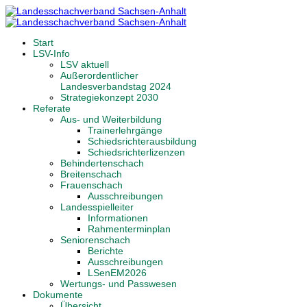
Start
LSV-Info
LSV aktuell
Außerordentlicher
Landesverbandstag 2024
Strategiekonzept 2030
Referate
Aus- und Weiterbildung
Trainerlehrgänge
Schiedsrichterausbildung
Schiedsrichterlizenzen
Behindertenschach
Breitenschach
Frauenschach
Ausschreibungen
Landesspielleiter
Informationen
Rahmenterminplan
Seniorenschach
Berichte
Ausschreibungen
LSenEM2026
Wertungs- und Passwesen
Dokumente
Übersicht