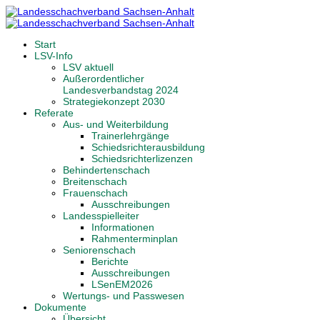
Start
LSV-Info
LSV aktuell
Außerordentlicher
Landesverbandstag 2024
Strategiekonzept 2030
Referate
Aus- und Weiterbildung
Trainerlehrgänge
Schiedsrichterausbildung
Schiedsrichterlizenzen
Behindertenschach
Breitenschach
Frauenschach
Ausschreibungen
Landesspielleiter
Informationen
Rahmenterminplan
Seniorenschach
Berichte
Ausschreibungen
LSenEM2026
Wertungs- und Passwesen
Dokumente
Übersicht