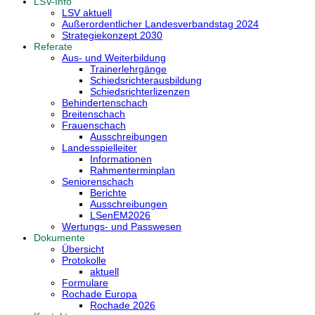
LSV-Info
LSV aktuell
Außerordentlicher Landesverbandstag 2024
Strategiekonzept 2030
Referate
Aus- und Weiterbildung
Trainerlehrgänge
Schiedsrichterausbildung
Schiedsrichterlizenzen
Behindertenschach
Breitenschach
Frauenschach
Ausschreibungen
Landesspielleiter
Informationen
Rahmenterminplan
Seniorenschach
Berichte
Ausschreibungen
LSenEM2026
Wertungs- und Passwesen
Dokumente
Übersicht
Protokolle
aktuell
Formulare
Rochade Europa
Rochade 2026