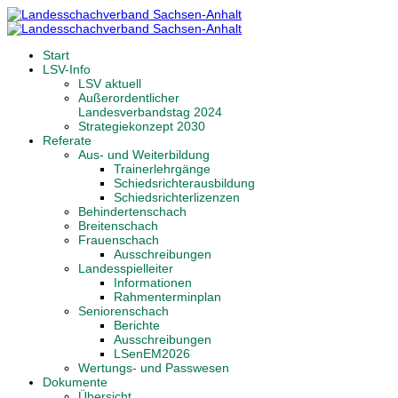
Start
LSV-Info
LSV aktuell
Außerordentlicher
Landesverbandstag 2024
Strategiekonzept 2030
Referate
Aus- und Weiterbildung
Trainerlehrgänge
Schiedsrichterausbildung
Schiedsrichterlizenzen
Behindertenschach
Breitenschach
Frauenschach
Ausschreibungen
Landesspielleiter
Informationen
Rahmenterminplan
Seniorenschach
Berichte
Ausschreibungen
LSenEM2026
Wertungs- und Passwesen
Dokumente
Übersicht