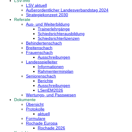
LSV-Info
LSV aktuell
Außerordentlicher Landesverbandstag 2024
Strategiekonzept 2030
Referate
Aus- und Weiterbildung
Trainerlehrgänge
Schiedsrichterausbildung
Schiedsrichterlizenzen
Behindertenschach
Breitenschach
Frauenschach
Ausschreibungen
Landesspielleiter
Informationen
Rahmenterminplan
Seniorenschach
Berichte
Ausschreibungen
LSenEM2026
Wertungs- und Passwesen
Dokumente
Übersicht
Protokolle
aktuell
Formulare
Rochade Europa
Rochade 2026