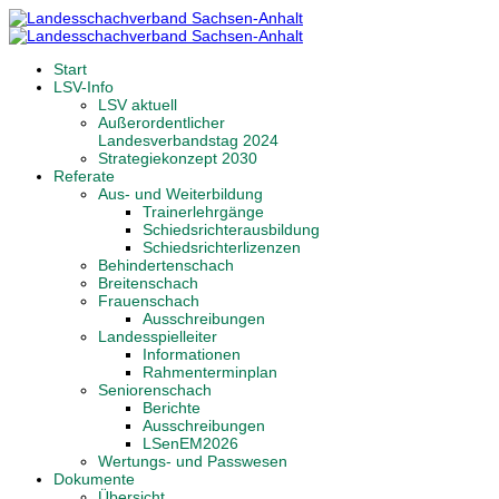
Start
LSV-Info
LSV aktuell
Außerordentlicher
Landesverbandstag 2024
Strategiekonzept 2030
Referate
Aus- und Weiterbildung
Trainerlehrgänge
Schiedsrichterausbildung
Schiedsrichterlizenzen
Behindertenschach
Breitenschach
Frauenschach
Ausschreibungen
Landesspielleiter
Informationen
Rahmenterminplan
Seniorenschach
Berichte
Ausschreibungen
LSenEM2026
Wertungs- und Passwesen
Dokumente
Übersicht