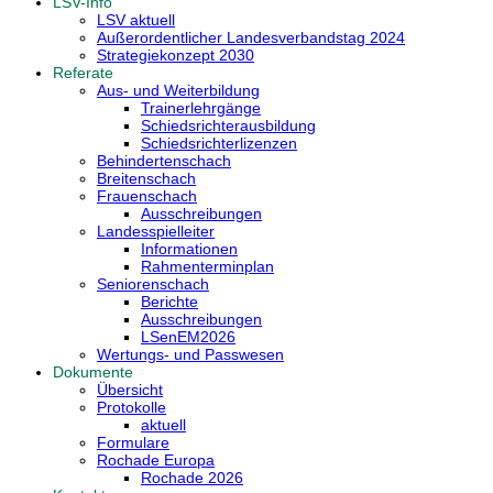
LSV-Info
LSV aktuell
Außerordentlicher Landesverbandstag 2024
Strategiekonzept 2030
Referate
Aus- und Weiterbildung
Trainerlehrgänge
Schiedsrichterausbildung
Schiedsrichterlizenzen
Behindertenschach
Breitenschach
Frauenschach
Ausschreibungen
Landesspielleiter
Informationen
Rahmenterminplan
Seniorenschach
Berichte
Ausschreibungen
LSenEM2026
Wertungs- und Passwesen
Dokumente
Übersicht
Protokolle
aktuell
Formulare
Rochade Europa
Rochade 2026